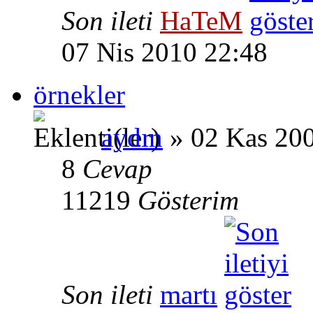
Son ileti
HaTeM
07 Nis 2010 22:48
örnekler
aydın
» 02 Kas 20
8
Cevap
11219
Gösterim
Son ileti
martı