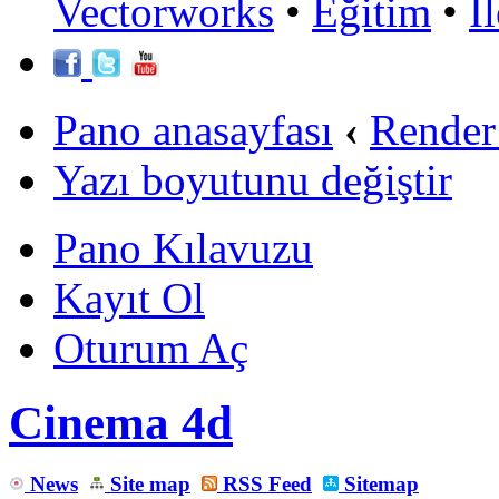
Vectorworks
•
Eğitim
•
İ
Pano anasayfası
‹
Render
Yazı boyutunu değiştir
Pano Kılavuzu
Kayıt Ol
Oturum Aç
Cinema 4d
News
Site map
RSS Feed
Sitemap