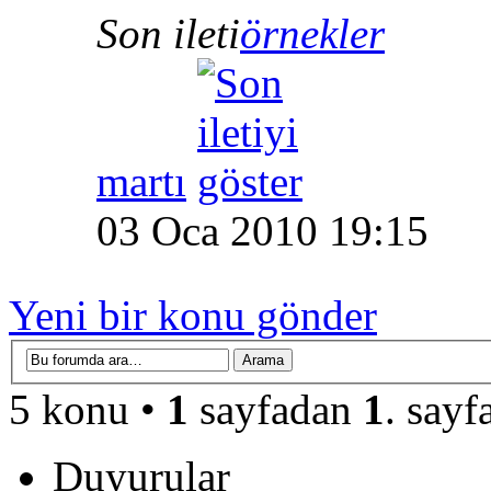
Son ileti
örnekler
martı
03 Oca 2010 19:15
Yeni bir konu gönder
5 konu •
1
sayfadan
1
. sayf
Duyurular