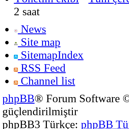
2 saat
News
Site map
SitemapIndex
RSS Feed
Channel list
phpBB
® Forum Software ©
güçlendirilmiştir
phpBB3 Türkçe:
phpBB Tü