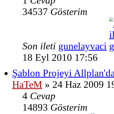
1
Cevap
34537
Gösterim
Son ileti
gunelayvaci
18 Eyl 2010 17:56
Şablon Projeyi Allplan'd
HaTeM
» 24 Haz 2009 1
4
Cevap
14893
Gösterim