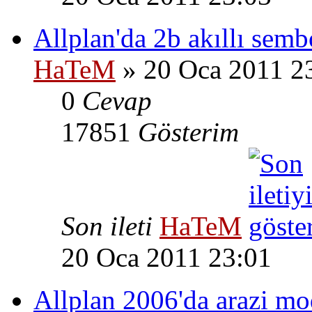
Allplan'da 2b akıllı sem
HaTeM
» 20 Oca 2011 2
0
Cevap
17851
Gösterim
Son ileti
HaTeM
20 Oca 2011 23:01
Allplan 2006'da arazi m