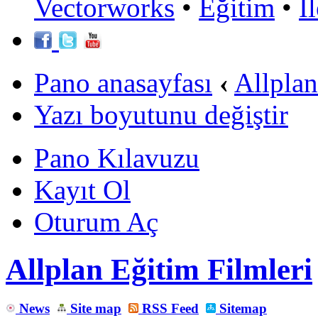
Vectorworks
•
Eğitim
•
İ
Pano anasayfası
‹
Allpla
Yazı boyutunu değiştir
Pano Kılavuzu
Kayıt Ol
Oturum Aç
Allplan Eğitim Filmleri
News
Site map
RSS Feed
Sitemap