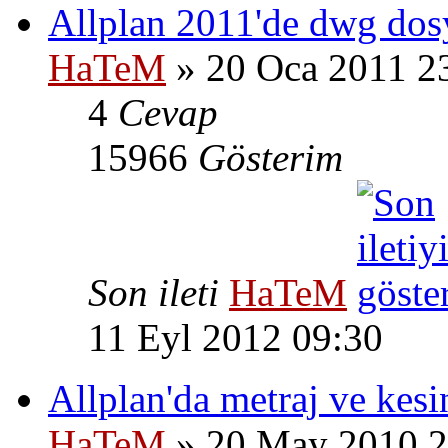
Allplan 2011'de dwg dosya
HaTeM
» 20 Oca 2011 2
4
Cevap
15966
Gösterim
Son ileti
HaTeM
11 Eyl 2012 09:30
Allplan'da metraj ve kesi
HaTeM
» 20 May 2010 2