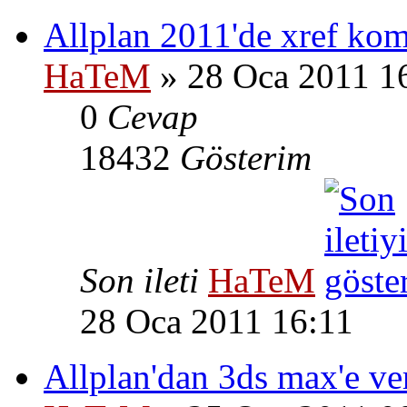
Allplan 2011'de xref komu
HaTeM
» 28 Oca 2011 1
0
Cevap
18432
Gösterim
Son ileti
HaTeM
28 Oca 2011 16:11
Allplan'dan 3ds max'e v