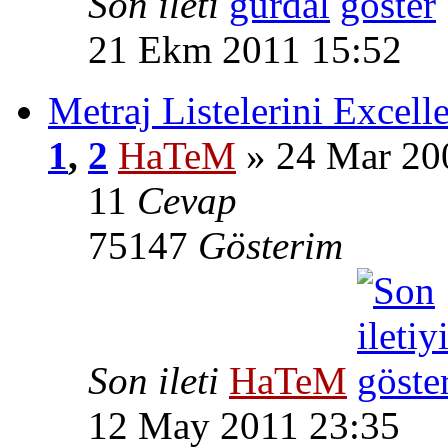
Son ileti
gurdal
21 Ekm 2011 15:52
Metraj Listelerini Excelle
1
,
2
HaTeM
» 24 Mar 20
11
Cevap
75147
Gösterim
Son ileti
HaTeM
12 May 2011 23:35