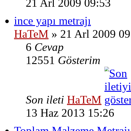
21 Arl 2009 09:53
ince yapı metrajı
HaTeM
» 21 Arl 2009 09
6
Cevap
12551
Gösterim
Son ileti
HaTeM
13 Haz 2013 15:26
Toplam Malzeme Metrajı