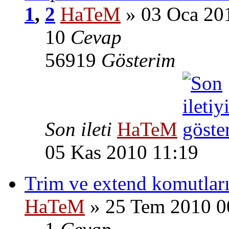
1
,
2
HaTeM
» 03 Oca 20
10
Cevap
56919
Gösterim
Son ileti
HaTeM
05 Kas 2010 11:19
Trim ve extend komutları 
HaTeM
» 25 Tem 2010 0