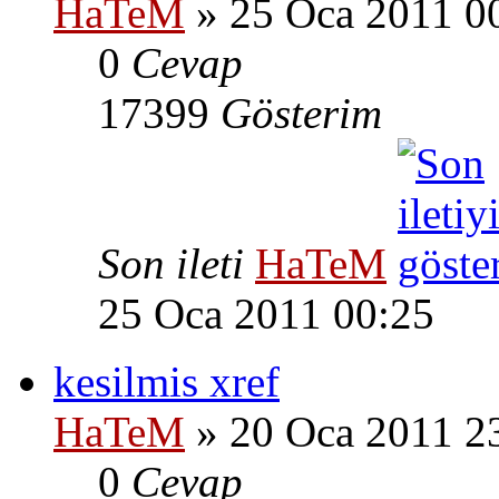
HaTeM
» 25 Oca 2011 0
0
Cevap
17399
Gösterim
Son ileti
HaTeM
25 Oca 2011 00:25
kesilmis xref
HaTeM
» 20 Oca 2011 2
0
Cevap