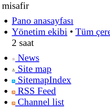
misafir
Pano anasayfası
Yönetim ekibi
•
Tüm çerez
2 saat
News
Site map
SitemapIndex
RSS Feed
Channel list