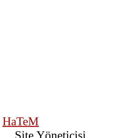
HaTeM
Site Yöneticisi