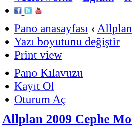
Pano anasayfası
‹
Allpla
Yazı boyutunu değiştir
Print view
Pano Kılavuzu
Kayıt Ol
Oturum Aç
Allplan 2009 Cephe Mod