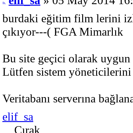
elif_sa
» 05 May 2014 16
burdaki eğitim film lerini 
çıkıyor---( FGA Mimarlık
Bu site geçici olarak uygun 
Lütfen sistem yöneticilerini
Veritabanı serverına bağlan
elif_sa
Çırak