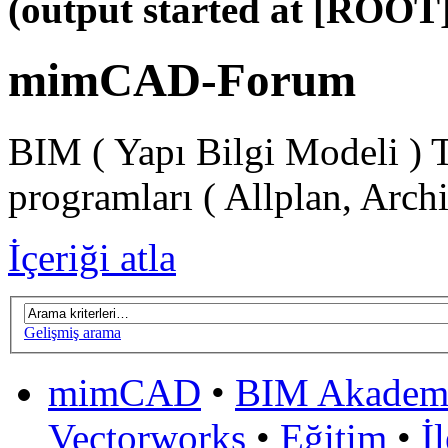
(output started at [ROOT]
mimCAD-Forum
BIM ( Yapı Bilgi Modeli ) 
programları ( Allplan, Arch
İçeriği atla
Gelişmiş arama
mimCAD
•
BIM Akadem
Vectorworks
•
Eğitim
•
İ