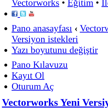
Vectorworks
•
Eğitim
•
İ
Pano anasayfası
‹
Vector
Versiyon istekleri
Yazı boyutunu değiştir
Pano Kılavuzu
Kayıt Ol
Oturum Aç
Vectorworks Yeni Versiy