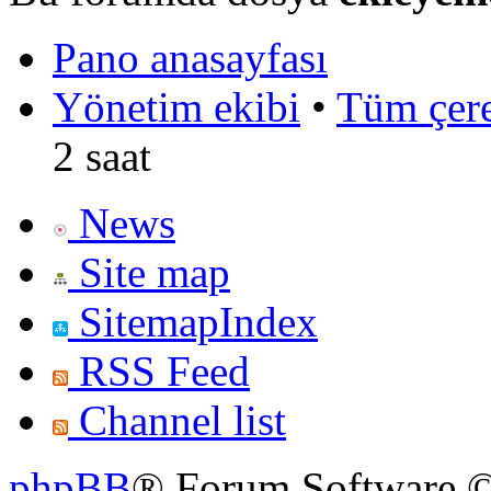
Pano anasayfası
Yönetim ekibi
•
Tüm çerez
2 saat
News
Site map
SitemapIndex
RSS Feed
Channel list
phpBB
® Forum Software ©