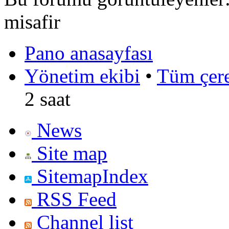
misafir
Pano anasayfası
Yönetim ekibi
•
Tüm çerez
2 saat
News
Site map
SitemapIndex
RSS Feed
Channel list