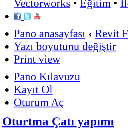
Vectorworks
•
Eğitim
•
İ
Pano anasayfası
‹
Revit 
Yazı boyutunu değiştir
Print view
Pano Kılavuzu
Kayıt Ol
Oturum Aç
Oturtma Çatı yapımı