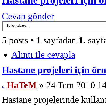
Hastane projeleri için ö
Cevap gönder
5 posts •
1
sayfadan
1
. sayf
Alıntı ile cevapla
Hastane projeleri için ör
HaTeM
» 24 Tem 2010 1
Hastane projelerinde kullanı