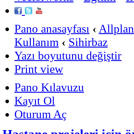
Pano anasayfası
‹
Allpla
Kullanım
‹
Sihirbaz
Yazı boyutunu değiştir
Print view
Pano Kılavuzu
Kayıt Ol
Oturum Aç