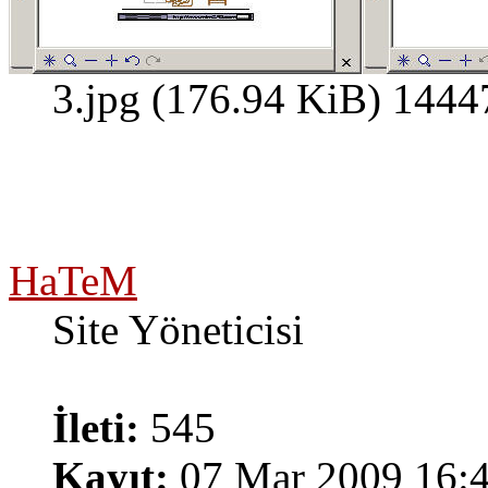
3.jpg (176.94 KiB) 1444
HaTeM
Site Yöneticisi
İleti:
545
Kayıt:
07 Mar 2009 16: