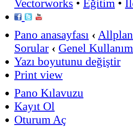
Vectorworks
•
Eğitim
•
İ
Pano anasayfası
‹
Allpla
Sorular
‹
Genel Kullanım
Yazı boyutunu değiştir
Print view
Pano Kılavuzu
Kayıt Ol
Oturum Aç