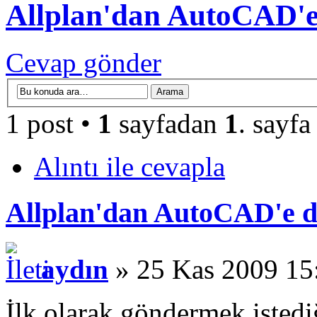
Allplan'dan AutoCAD'
Cevap gönder
1 post •
1
sayfadan
1
. sayfa
Alıntı ile cevapla
Allplan'dan AutoCAD'e 
aydın
» 25 Kas 2009 15
İlk olarak göndermek istedi