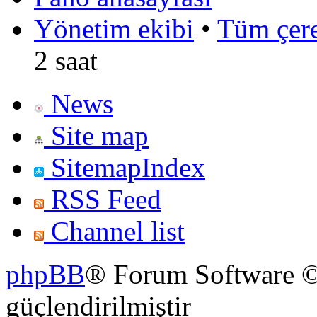
Yönetim ekibi
•
Tüm çerez
2 saat
News
Site map
SitemapIndex
RSS Feed
Channel list
phpBB
® Forum Software ©
güçlendirilmiştir