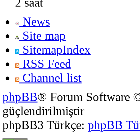
2 saat
News
Site map
SitemapIndex
RSS Feed
Channel list
phpBB
® Forum Software ©
güçlendirilmiştir
phpBB3 Türkçe:
phpBB Tü