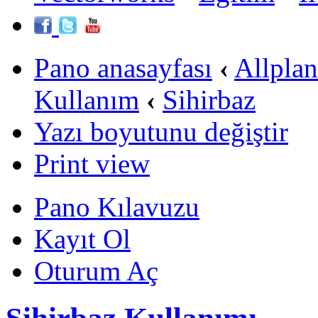
Pano anasayfası
‹
Allpla
Kullanım
‹
Sihirbaz
Yazı boyutunu değiştir
Print view
Pano Kılavuzu
Kayıt Ol
Oturum Aç