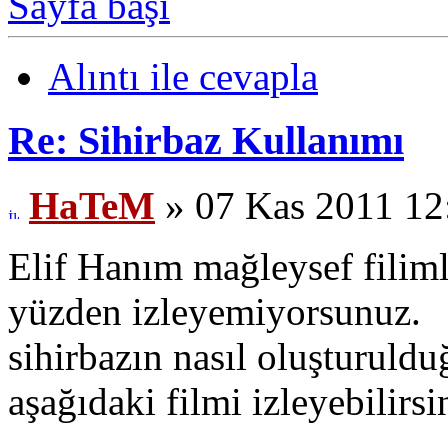
Sayfa başı
Alıntı ile cevapla
Re: Sihirbaz Kullanımı
HaTeM
» 07 Kas 2011 12
Elif Hanım mağleysef filiml
yüzden izleyemiyorsunuz.
sihirbazın nasıl oluşturuldu
aşağıdaki filmi izleyebilirsi