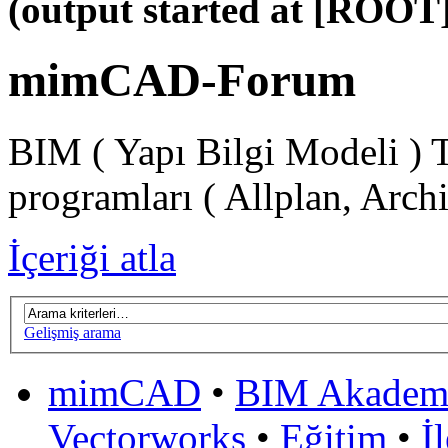
(output started at [ROOT]
mimCAD-Forum
BIM ( Yapı Bilgi Modeli ) 
programları ( Allplan, Arch
İçeriği atla
Gelişmiş arama
mimCAD
•
BIM Akadem
Vectorworks
•
Eğitim
•
İ