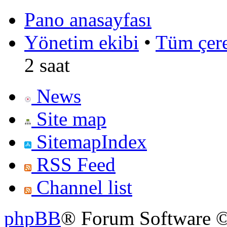
Pano anasayfası
Yönetim ekibi
•
Tüm çerez
2 saat
News
Site map
SitemapIndex
RSS Feed
Channel list
phpBB
® Forum Software ©