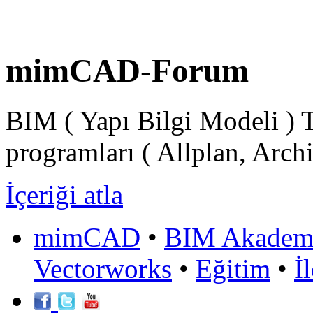
mimCAD-Forum
BIM ( Yapı Bilgi Modeli ) 
programları ( Allplan, Arch
İçeriği atla
mimCAD
•
BIM Akadem
Vectorworks
•
Eğitim
•
İ