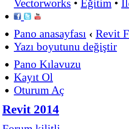
Vectorworks
•
Eğitim
•
İ
Pano anasayfası
‹
Revit 
Yazı boyutunu değiştir
Pano Kılavuzu
Kayıt Ol
Oturum Aç
Revit 2014
Forum kilitli