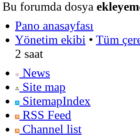
Bu forumda dosya
ekleyem
Pano anasayfası
Yönetim ekibi
•
Tüm çerez
2 saat
News
Site map
SitemapIndex
RSS Feed
Channel list