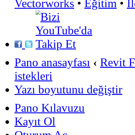
Vectorworks
•
Eğitim
•
İ
Pano anasayfası
‹
Revit 
istekleri
Yazı boyutunu değiştir
Pano Kılavuzu
Kayıt Ol
Oturum Aç