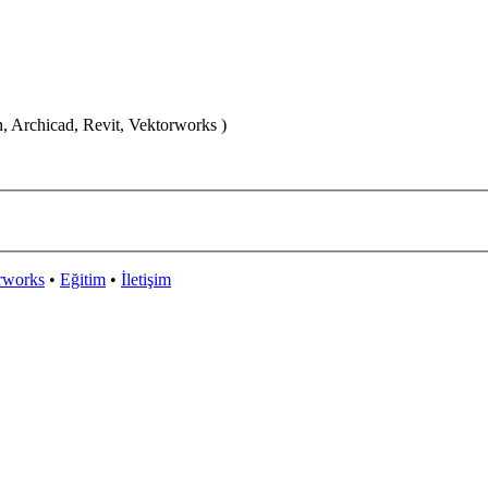
n, Archicad, Revit, Vektorworks )
rworks
•
Eğitim
•
İletişim