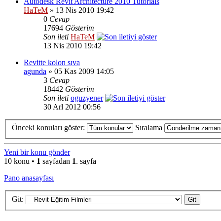
Autodesk Revit Architecture 2010 Tutorials
HaTeM
» 13 Nis 2010 19:42
0
Cevap
17694
Gösterim
Son ileti
HaTeM
13 Nis 2010 19:42
Revitte kolon sıva
agunda
» 05 Kas 2009 14:05
3
Cevap
18442
Gösterim
Son ileti
oguzyener
30 Arl 2012 00:56
Önceki konuları göster:
Sıralama
Yeni bir konu gönder
10 konu •
1
sayfadan
1
. sayfa
Pano anasayfası
Git: