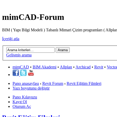
mimCAD-Forum
BIM ( Yapı Bilgi Modeli ) Tabanlı Mimari Çizim programları ( Allpla
İçeriği atla
Gelişmiş arama
mimCAD
•
BIM Akademi
•
Allplan
•
Archicad
•
Revit
•
Vecto
Pano anasayfası
‹
Revit Forum
‹
Revit Eğitim Filmleri
Yazı boyutunu değiştir
Pano Kılavuzu
Kayıt Ol
Oturum Aç