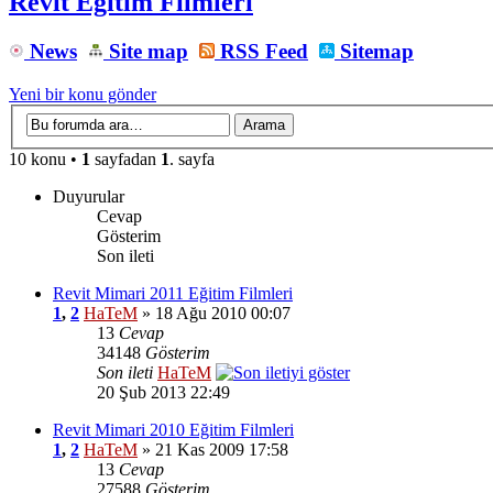
Revit Eğitim Filmleri
News
Site map
RSS Feed
Sitemap
Yeni bir konu gönder
10 konu •
1
sayfadan
1
. sayfa
Duyurular
Cevap
Gösterim
Son ileti
Revit Mimari 2011 Eğitim Filmleri
1
,
2
HaTeM
» 18 Ağu 2010 00:07
13
Cevap
34148
Gösterim
Son ileti
HaTeM
20 Şub 2013 22:49
Revit Mimari 2010 Eğitim Filmleri
1
,
2
HaTeM
» 21 Kas 2009 17:58
13
Cevap
27588
Gösterim