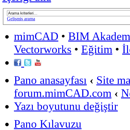
Gelişmiş arama
mimCAD
•
BIM Akadem
Vectorworks
•
Eğitim
•
İ
Pano anasayfası
‹
Site m
forum.mimCAD.com
‹
N
Yazı boyutunu değiştir
Pano Kılavuzu