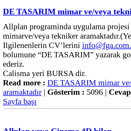
DE TASARIM mimar ve/veya tekni
Allplan programinda uygulama projesi 
mimarve/veya tekniker aramaktadır.(Ye
Ilgilenenlerin CV’lerini
info@fga.com.
bolumune “DE TASARIM” yazarak gond
ederiz.
Calisma yeri BURSA dir.
Read more :
DE TASARIM mimar ve/v
aramaktadır
|
Gösterim :
5096 |
Cevap
Sayfa başı
Allplan veya Cinema 4D bilen