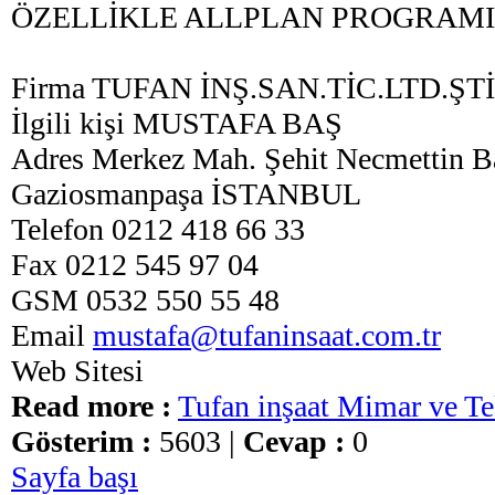
ÖZELLİKLE ALLPLAN PROGRAMI
Firma TUFAN İNŞ.SAN.TİC.LTD.ŞTİ
İlgili kişi MUSTAFA BAŞ
Adres Merkez Mah. Şehit Necmettin B
Gaziosmanpaşa İSTANBUL
Telefon 0212 418 66 33
Fax 0212 545 97 04
GSM 0532 550 55 48
Email
mustafa@tufaninsaat.com.tr
Web Sitesi
Read more :
Tufan inşaat Mimar ve Te
Gösterim :
5603 |
Cevap :
0
Sayfa başı