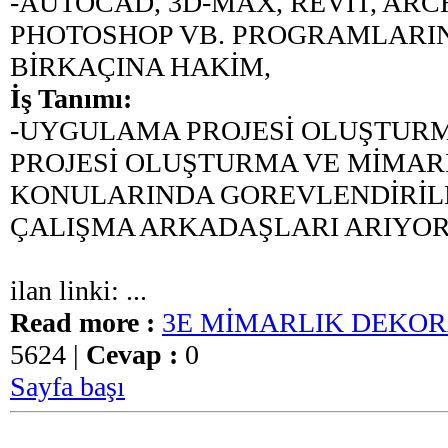
-AUTOCAD, 3D-MAX, REVİT, ARC
PHOTOSHOP VB. PROGRAMLARIN
BİRKAÇINA HAKİM,
İş Tanımı:
-UYGULAMA PROJESİ OLUŞTUR
PROJESİ OLUŞTURMA VE MİMAR
KONULARINDA GOREVLENDİRİL
ÇALIŞMA ARKADAŞLARI ARIYOR
ilan linki: ...
Read more :
3E MİMARLIK DEKO
5624 |
Cevap :
0
Sayfa başı