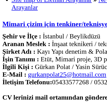
Arayanlar
Mimari çizim için tenkiner/teknisy
Şehir ve İlçe :
İstanbul / Beylikdüzü
Aranan Meslek :
İnşaat teknikeri / te
Şirket Adı :
Kayı Yapı denetim & Polat
İşin Tanımı :
Etüt, Mimari proje, 3D p
İlgili Kişi :
Gürkan Polat / Yasin Sürü
E-Mail :
gurkanpolat25@hotmail.com
İletişim Telefonu:
05433577268 / 053
CV lerinizi mail ortamından göndere