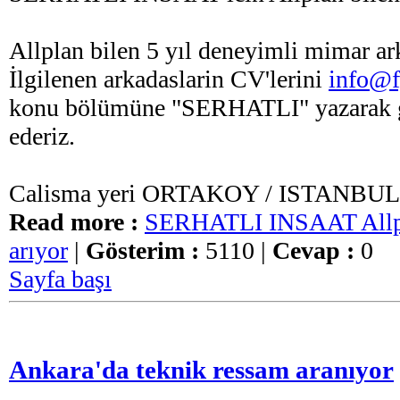
Allplan bilen 5 yıl deneyimli mimar ar
İlgilenen arkadaslarin CV'lerini
info@f
konu bölümüne "SERHATLI" yazarak g
ederiz.
Calisma yeri ORTAKOY / ISTANBUL
Read more :
SERHATLI INSAAT Allpl
arıyor
|
Gösterim :
5110 |
Cevap :
0
Sayfa başı
Ankara'da teknik ressam aranıyor