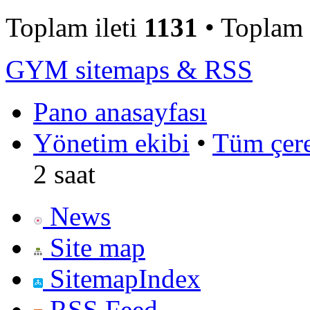
Toplam ileti
1131
• Toplam
GYM sitemaps & RSS
Pano anasayfası
Yönetim ekibi
•
Tüm çerez
2 saat
News
Site map
SitemapIndex
RSS Feed