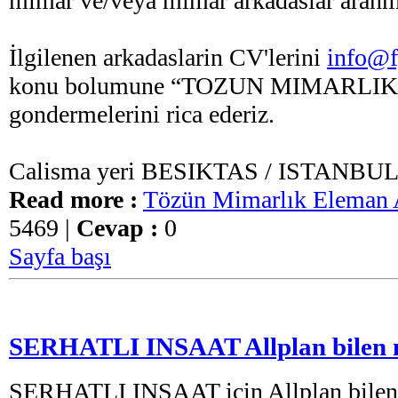
mimar ve/veya mimar arkadaslar aranm
İlgilenen arkadaslarin CV'lerini
info@f
konu bolumune “TOZUN MIMARLIK”
gondermelerini rica ederiz.
Calisma yeri BESIKTAS / ISTANBUL’
Read more :
Tözün Mimarlık Eleman 
5469 |
Cevap :
0
Sayfa başı
SERHATLI INSAAT Allplan bilen 
SERHATLI INSAAT icin Allplan bilen