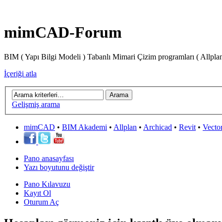
mimCAD-Forum
BIM ( Yapı Bilgi Modeli ) Tabanlı Mimari Çizim programları ( Allpla
İçeriği atla
Gelişmiş arama
mimCAD
•
BIM Akademi
•
Allplan
•
Archicad
•
Revit
•
Vecto
Pano anasayfası
Yazı boyutunu değiştir
Pano Kılavuzu
Kayıt Ol
Oturum Aç