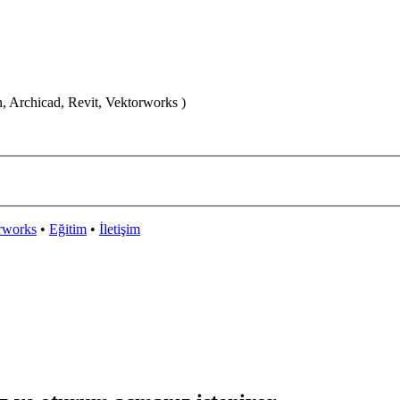
n, Archicad, Revit, Vektorworks )
rworks
•
Eğitim
•
İletişim