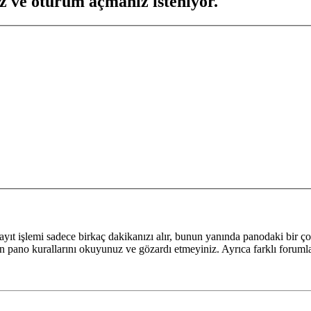
z ve oturum açmanız isteniyor.
yıt işlemi sadece birkaç dakikanızı alır, bunun yanında panodaki bir ço
fen pano kurallarını okuyunuz ve gözardı etmeyiniz. Ayrıca farklı forumlar 