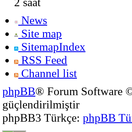
2 saat
News
Site map
SitemapIndex
RSS Feed
Channel list
phpBB
® Forum Software ©
güçlendirilmiştir
phpBB3 Türkçe:
phpBB Tü