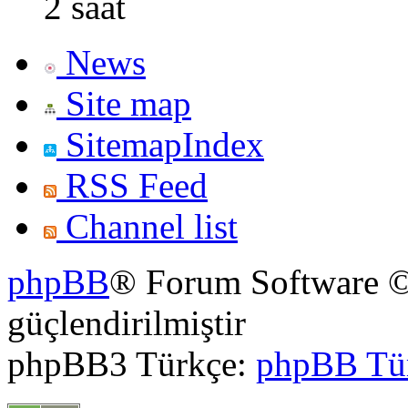
2 saat
News
Site map
SitemapIndex
RSS Feed
Channel list
phpBB
® Forum Software ©
güçlendirilmiştir
phpBB3 Türkçe:
phpBB Tü