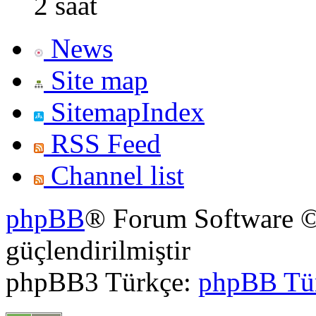
2 saat
News
Site map
SitemapIndex
RSS Feed
Channel list
phpBB
® Forum Software ©
güçlendirilmiştir
phpBB3 Türkçe:
phpBB Tü