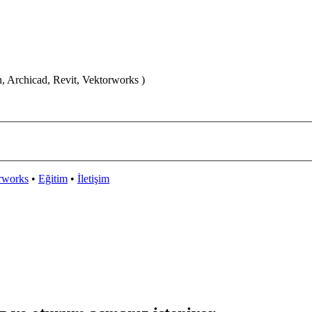
n, Archicad, Revit, Vektorworks )
rworks
•
Eğitim
•
İletişim