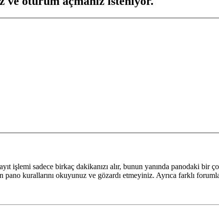
z ve oturum açmanız isteniyor.
yıt işlemi sadece birkaç dakikanızı alır, bunun yanında panodaki bir ço
fen pano kurallarını okuyunuz ve gözardı etmeyiniz. Ayrıca farklı forumlar 