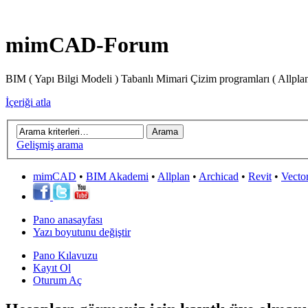
mimCAD-Forum
BIM ( Yapı Bilgi Modeli ) Tabanlı Mimari Çizim programları ( Allpla
İçeriği atla
Gelişmiş arama
mimCAD
•
BIM Akademi
•
Allplan
•
Archicad
•
Revit
•
Vecto
Pano anasayfası
Yazı boyutunu değiştir
Pano Kılavuzu
Kayıt Ol
Oturum Aç