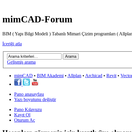
mimCAD-Forum
BIM ( Yapı Bilgi Modeli ) Tabanlı Mimari Çizim programları ( Allpla
İçeriği atla
Gelişmiş arama
mimCAD
•
BIM Akademi
•
Allplan
•
Archicad
•
Revit
•
Vecto
Pano anasayfası
Yazı boyutunu değiştir
Pano Kılavuzu
Kayıt Ol
Oturum Aç