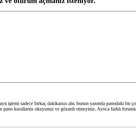
z ve oturum açmanız isteniyor.
yıt işlemi sadece birkaç dakikanızı alır, bunun yanında panodaki bir ço
fen pano kurallarını okuyunuz ve gözardı etmeyiniz. Ayrıca farklı forumlar 