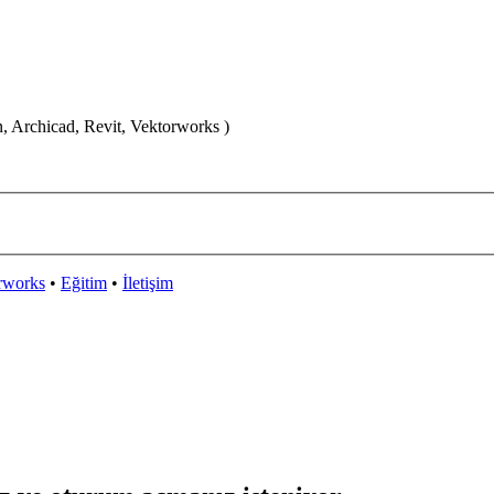
n, Archicad, Revit, Vektorworks )
rworks
•
Eğitim
•
İletişim