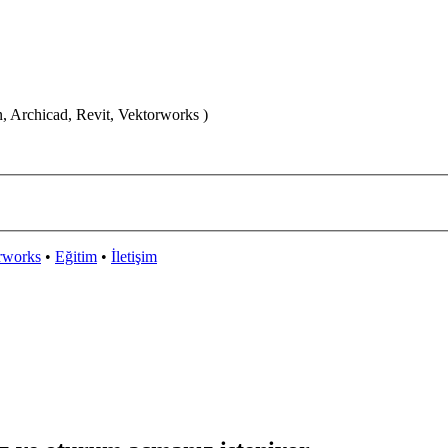
n, Archicad, Revit, Vektorworks )
rworks
•
Eğitim
•
İletişim