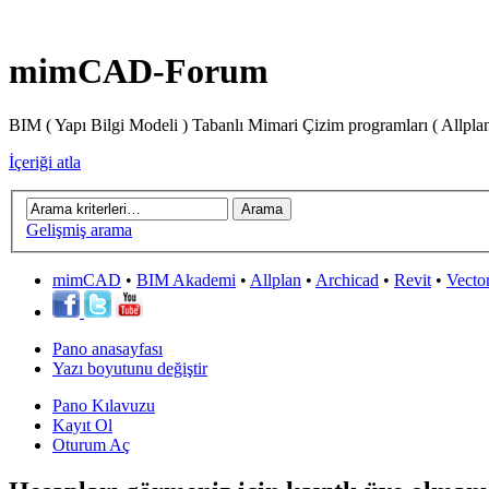
mimCAD-Forum
BIM ( Yapı Bilgi Modeli ) Tabanlı Mimari Çizim programları ( Allpla
İçeriği atla
Gelişmiş arama
mimCAD
•
BIM Akademi
•
Allplan
•
Archicad
•
Revit
•
Vecto
Pano anasayfası
Yazı boyutunu değiştir
Pano Kılavuzu
Kayıt Ol
Oturum Aç