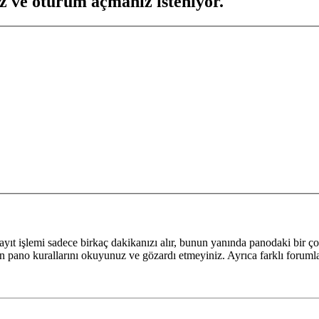
z ve oturum açmanız isteniyor.
yıt işlemi sadece birkaç dakikanızı alır, bunun yanında panodaki bir ço
fen pano kurallarını okuyunuz ve gözardı etmeyiniz. Ayrıca farklı forumlar 