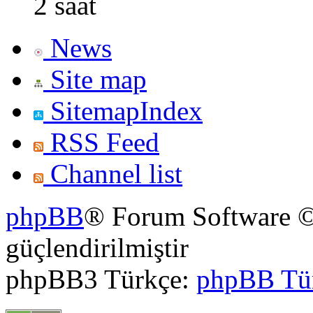
2 saat
News
Site map
SitemapIndex
RSS Feed
Channel list
phpBB
® Forum Software ©
güçlendirilmiştir
phpBB3 Türkçe:
phpBB Tü