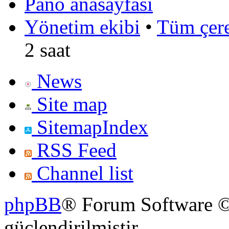
Pano anasayfası
Yönetim ekibi
•
Tüm çerez
2 saat
News
Site map
SitemapIndex
RSS Feed
Channel list
phpBB
® Forum Software ©
güçlendirilmiştir