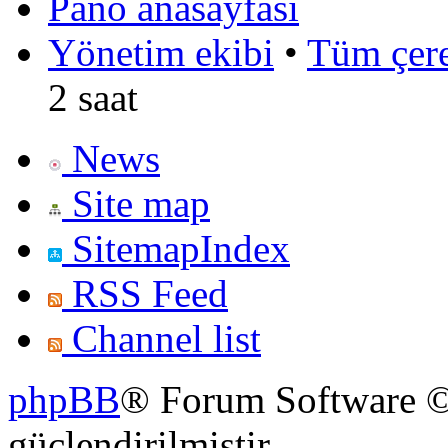
Pano anasayfası
Yönetim ekibi
•
Tüm çerez
2 saat
News
Site map
SitemapIndex
RSS Feed
Channel list
phpBB
® Forum Software ©
güçlendirilmiştir