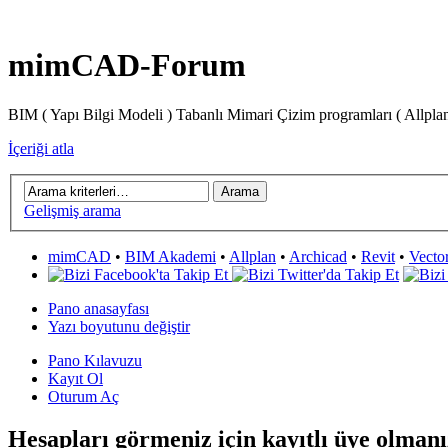
mimCAD-Forum
BIM ( Yapı Bilgi Modeli ) Tabanlı Mimari Çizim programları ( Allpla
İçeriği atla
Gelişmiş arama
mimCAD
•
BIM Akademi
•
Allplan
•
Archicad
•
Revit
•
Vecto
Pano anasayfası
Yazı boyutunu değiştir
Pano Kılavuzu
Kayıt Ol
Oturum Aç
Hesapları görmeniz için kayıtlı üye olmanı