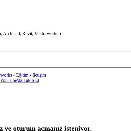
n, Archicad, Revit, Vektorworks )
rworks
•
Eğitim
•
İletişim
z ve oturum açmanız isteniyor.