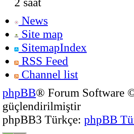
2 saat
News
Site map
SitemapIndex
RSS Feed
Channel list
phpBB
® Forum Software ©
güçlendirilmiştir
phpBB3 Türkçe:
phpBB Tü