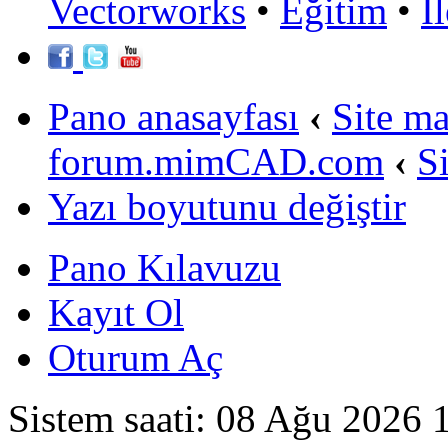
Vectorworks
•
Eğitim
•
İ
Pano anasayfası
‹
Site m
forum.mimCAD.com
‹
S
Yazı boyutunu değiştir
Pano Kılavuzu
Kayıt Ol
Oturum Aç
Sistem saati: 08 Ağu 2026 