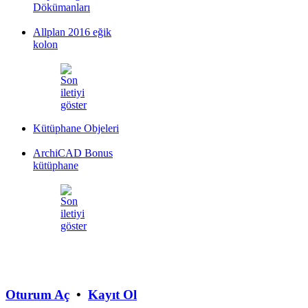
Dökümanları
Allplan 2016 eğik
kolon
Kütüphane Objeleri
ArchiCAD Bonus
kütüphane
Oturum Aç
•
Kayıt Ol