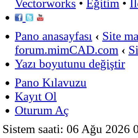
Vectorworks
•
Eğitim
•
İ
Pano anasayfası
‹
Site m
forum.mimCAD.com
‹
S
Yazı boyutunu değiştir
Pano Kılavuzu
Kayıt Ol
Oturum Aç
Sistem saati: 06 Ağu 2026 