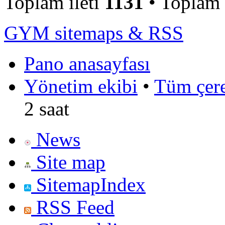
Toplam ileti
1131
• Toplam
GYM sitemaps & RSS
Pano anasayfası
Yönetim ekibi
•
Tüm çerez
2 saat
News
Site map
SitemapIndex
RSS Feed