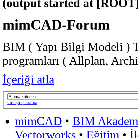
(output started at [ROOT]
mimCAD-Forum
BIM ( Yapı Bilgi Modeli ) 
programları ( Allplan, Arch
İçeriği atla
Gelişmiş arama
mimCAD
•
BIM Akadem
Vectorworks
•
Eğitim
•
İ