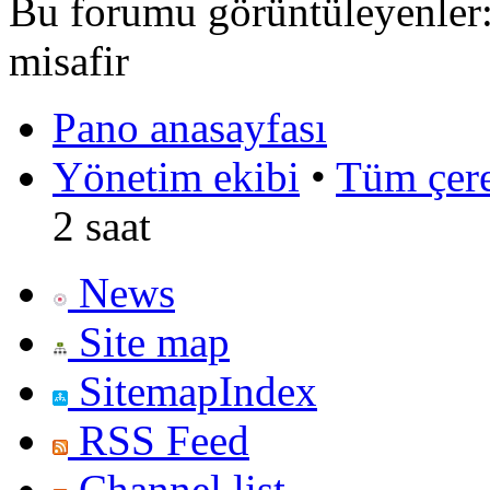
Bu forumu görüntüleyenler: 
misafir
Pano anasayfası
Yönetim ekibi
•
Tüm çerez
2 saat
News
Site map
SitemapIndex
RSS Feed
Channel list