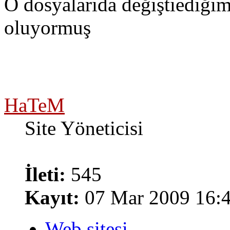
O dosyalarıda değiştiediğim
oluyormuş
HaTeM
Site Yöneticisi
İleti:
545
Kayıt:
07 Mar 2009 16:
Web sitesi