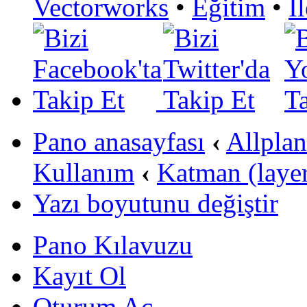
Vectorworks
•
Eğitim
•
İ
Pano anasayfası
‹
Allpla
Kullanım
‹
Katman (layer
Yazı boyutunu değiştir
Pano Kılavuzu
Kayıt Ol
Oturum Aç