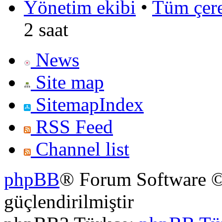
Yönetim ekibi
•
Tüm çerez
2 saat
News
Site map
SitemapIndex
RSS Feed
Channel list
phpBB
® Forum Software ©
güçlendirilmiştir