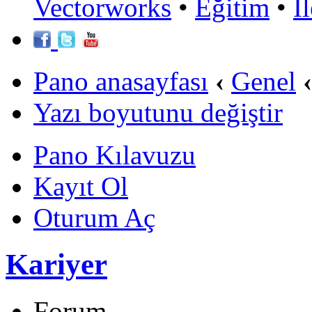
Vectorworks
•
Eğitim
•
İ
Pano anasayfası
‹
Genel
‹
Yazı boyutunu değiştir
Pano Kılavuzu
Kayıt Ol
Oturum Aç
Kariyer
Forum