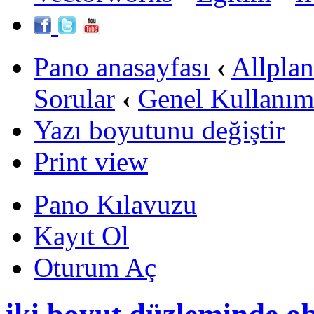
Pano anasayfası
‹
Allpla
Sorular
‹
Genel Kullanım
Yazı boyutunu değiştir
Print view
Pano Kılavuzu
Kayıt Ol
Oturum Aç