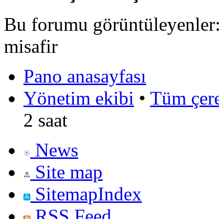
Bu forumu görüntüleyenler: 
misafir
Pano anasayfası
Yönetim ekibi
•
Tüm çerez
2 saat
News
Site map
SitemapIndex
RSS Feed