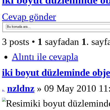
iki boyut düzleminde o
Cevap gönder
3 posts •
1
sayfadan
1
. sayf
Alıntı ile cevapla
iki boyut düzleminde obj
nzldnz
» 09 May 2010 11
iki boyut düzlemind