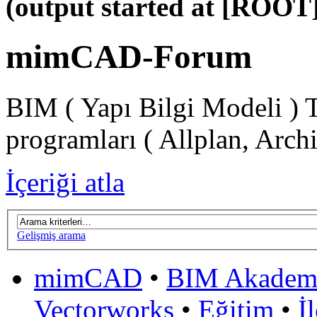
(output started at [ROOT]
mimCAD-Forum
BIM ( Yapı Bilgi Modeli ) 
programları ( Allplan, Arch
İçeriği atla
Gelişmiş arama
mimCAD
•
BIM Akadem
Vectorworks
•
Eğitim
•
İ