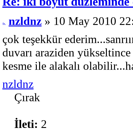
Re: iki boyut düzleminde
nzldnz
» 10 May 2010 22
çok teşekkür ederim...sanrıı
duvarı araziden yükseltince
kesme ile alakalı olabilir...
nzldnz
Çırak
İleti:
2