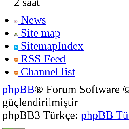
2 saat
News
Site map
SitemapIndex
RSS Feed
Channel list
phpBB
® Forum Software ©
güçlendirilmiştir
phpBB3 Türkçe:
phpBB Tü