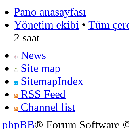
Pano anasayfası
Yönetim ekibi
•
Tüm çerez
2 saat
News
Site map
SitemapIndex
RSS Feed
Channel list
phpBB
® Forum Software ©