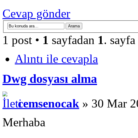
Cevap gönder
1 post •
1
sayfadan
1
. sayfa
Alıntı ile cevapla
Dwg dosyası alma
cemsenocak
» 30 Mar 2
Merhaba