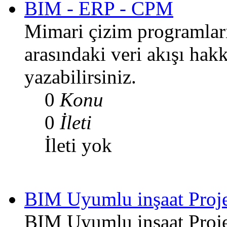
BIM - ERP - CPM
Mimari çizim programları
arasındaki veri akışı hak
yazabilirsiniz.
0
Konu
0
İleti
İleti yok
BIM Uyumlu inşaat Proj
BIM Uyumlu inşaat Proje 