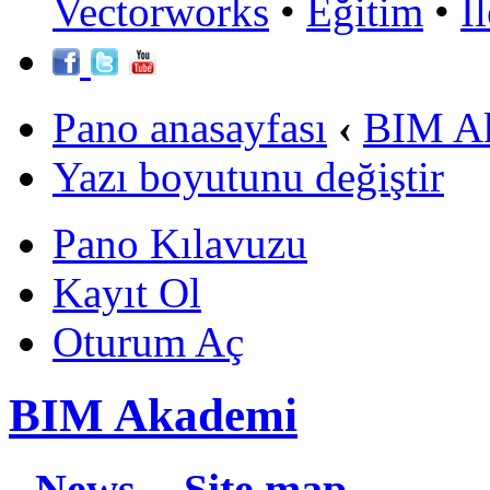
Vectorworks
•
Eğitim
•
İ
Pano anasayfası
‹
BIM A
Yazı boyutunu değiştir
Pano Kılavuzu
Kayıt Ol
Oturum Aç
BIM Akademi
News
Site map