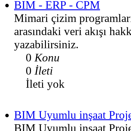
BIM - ERP - CPM
Mimari çizim programları
arasındaki veri akışı hak
yazabilirsiniz.
0
Konu
0
İleti
İleti yok
BIM Uyumlu inşaat Proj
BIM Uyumlu inşaat Proje 