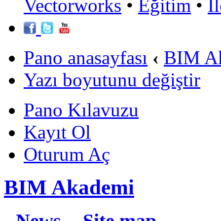
Vectorworks
•
Eğitim
•
İ
Pano anasayfası
‹
BIM A
Yazı boyutunu değiştir
Pano Kılavuzu
Kayıt Ol
Oturum Aç
BIM Akademi
News
Site map