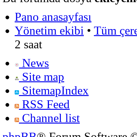
Pano anasayfası
Yönetim ekibi
•
Tüm çerez
2 saat
News
Site map
SitemapIndex
RSS Feed
Channel list
phpBB
® Forum Software ©