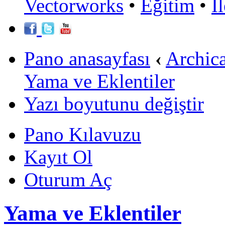
Vectorworks
•
Eğitim
•
İ
Pano anasayfası
‹
Archic
Yama ve Eklentiler
Yazı boyutunu değiştir
Pano Kılavuzu
Kayıt Ol
Oturum Aç
Yama ve Eklentiler