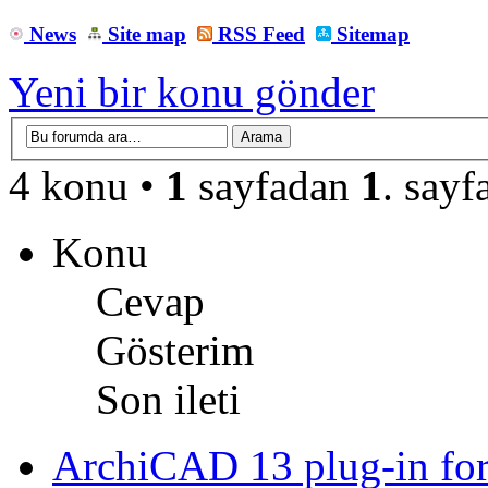
News
Site map
RSS Feed
Sitemap
Yeni bir konu gönder
4 konu •
1
sayfadan
1
. sayf
Konu
Cevap
Gösterim
Son ileti
ArchiCAD 13 plug-in fo