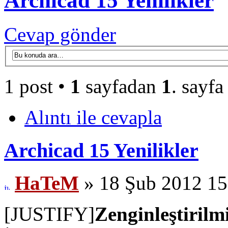
Archicad 15 Yenilikler
Cevap gönder
1 post •
1
sayfadan
1
. sayfa
Alıntı ile cevapla
Archicad 15 Yenilikler
HaTeM
» 18 Şub 2012 15
[JUSTIFY]
Zenginleştiril