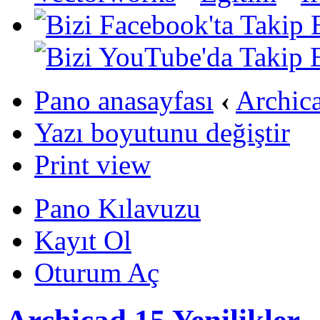
Pano anasayfası
‹
Archic
Yazı boyutunu değiştir
Print view
Pano Kılavuzu
Kayıt Ol
Oturum Aç