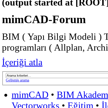
(output started at [ROOT]
mimCAD-Forum
BIM ( Yapı Bilgi Modeli ) 
programları ( Allplan, Arch
İçeriği atla
Gelişmiş arama
mimCAD
•
BIM Akadem
Vectorworks
•
Eğitim
•
İ