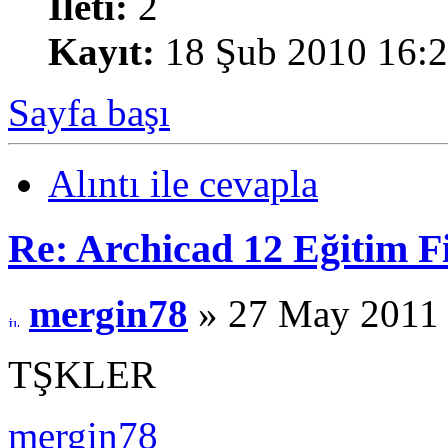
İleti:
2
Kayıt:
18 Şub 2010 16:
Sayfa başı
Alıntı ile cevapla
Re: Archicad 12 Eğitim F
mergin78
» 27 May 2011 
TŞKLER
mergin78