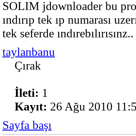
SOLIM jdownloader bu progr
ındırıp tek ıp numarası uze
tek seferde ındırebılırısınz..
taylanbanu
Çırak
İleti:
1
Kayıt:
26 Ağu 2010 11:
Sayfa başı