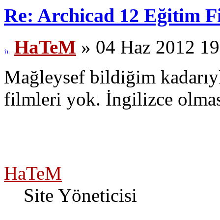
Re: Archicad 12 Eğitim F
HaTeM
» 04 Haz 2012 19
Mağleysef bildiğim kadarıyl
filmleri yok. İngilizce olma
HaTeM
Site Yöneticisi