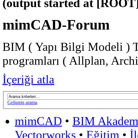
(output started at [ROOT]
mimCAD-Forum
BIM ( Yapı Bilgi Modeli ) 
programları ( Allplan, Arch
İçeriği atla
Gelişmiş arama
mimCAD
•
BIM Akadem
Vectorworks
•
Eğitim
•
İ