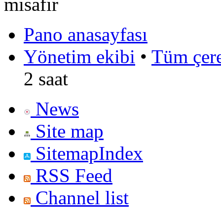
misafir
Pano anasayfası
Yönetim ekibi
•
Tüm çerez
2 saat
News
Site map
SitemapIndex
RSS Feed
Channel list