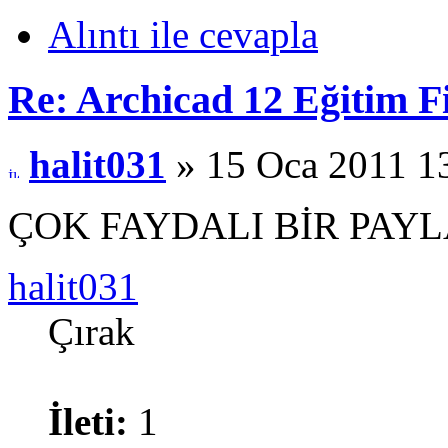
Alıntı ile cevapla
Re: Archicad 12 Eğitim F
halit031
» 15 Oca 2011 1
ÇOK FAYDALI BİR PAY
halit031
Çırak
İleti:
1