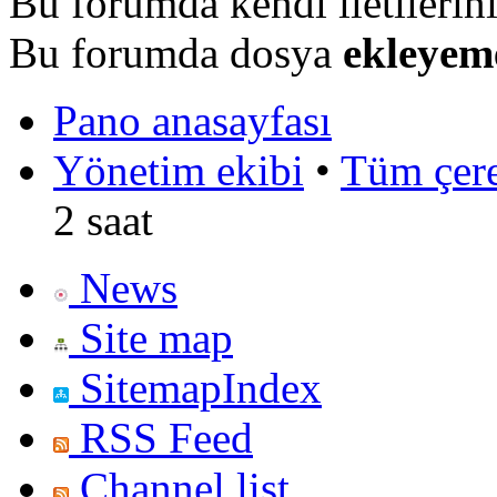
Bu forumda kendi iletilerin
Bu forumda dosya
ekleyem
Pano anasayfası
Yönetim ekibi
•
Tüm çerez
2 saat
News
Site map
SitemapIndex
RSS Feed
Channel list