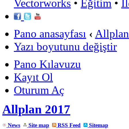
Vectorworks
•
Eğitim
•
İ
Pano anasayfası
‹
Allpla
Yazı boyutunu değiştir
Pano Kılavuzu
Kayıt Ol
Oturum Aç
Allplan 2017
News
Site map
RSS Feed
Sitemap