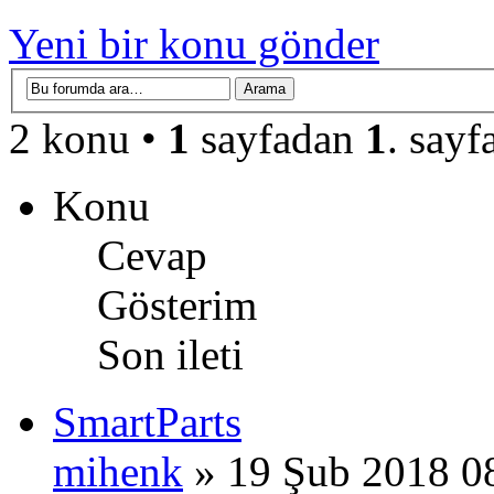
Yeni bir konu gönder
2 konu •
1
sayfadan
1
. sayf
Konu
Cevap
Gösterim
Son ileti
SmartParts
mihenk
» 19 Şub 2018 0