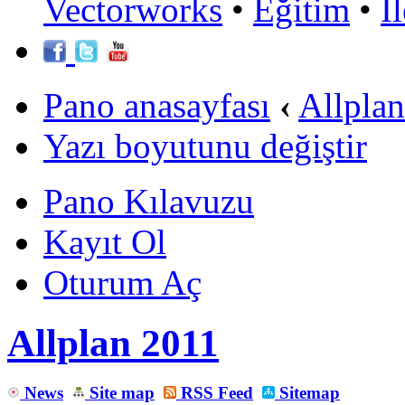
Vectorworks
•
Eğitim
•
İ
Pano anasayfası
‹
Allpla
Yazı boyutunu değiştir
Pano Kılavuzu
Kayıt Ol
Oturum Aç
Allplan 2011
News
Site map
RSS Feed
Sitemap