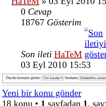
HaTeM
» 03 Eyl 2010 1
0
Cevap
18767
Gösterim
Son ileti
HaTeM
03 Eyl 2010 15:53
Önceki konuları göster:
Sıralama
Yeni bir konu gönder
18 konu •
1
sayfadan
1
. say