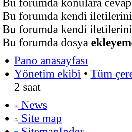
Bu forumda konulara ceva
Bu forumda kendi iletilerin
Bu forumda kendi iletilerin
Bu forumda dosya
ekleyem
Pano anasayfası
Yönetim ekibi
•
Tüm çerez
2 saat
News
Site map
SitemapIndex