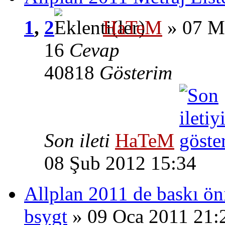
1
,
2
HaTeM
» 07 M
16
Cevap
40818
Gösterim
Son ileti
HaTeM
08 Şub 2012 15:34
Allplan 2011 de baskı ön
bsygt
» 09 Oca 2011 21: