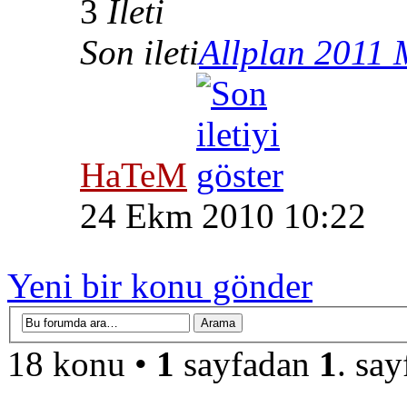
3
İleti
Son ileti
Allplan 2011 M
HaTeM
24 Ekm 2010 10:22
Yeni bir konu gönder
18 konu •
1
sayfadan
1
. say