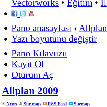
Vectorworks
•
Eğitim
•
İ
Pano anasayfası
‹
Allpla
Yazı boyutunu değiştir
Pano Kılavuzu
Kayıt Ol
Oturum Aç
Allplan 2009
News
Site map
RSS Feed
Sitemap