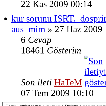
22 Kas 2009 00:14
kur sorunu ISRT._dospri
aus_mim
» 27 Haz 2009 
6
Cevap
18461
Gösterim
Son ileti
HaTeM
07 Tem 2009 10:10
Önceki konuları göster:
Sıralama