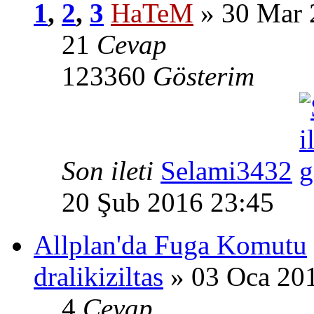
1
,
2
,
3
HaTeM
» 30 Mar 
21
Cevap
123360
Gösterim
Son ileti
Selami3432
20 Şub 2016 23:45
Allplan'da Fuga Komutu
dralikiziltas
» 03 Oca 20
4
Cevap