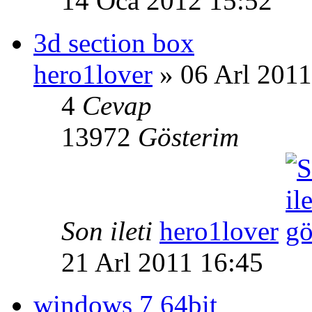
14 Oca 2012 15:52
3d section box
hero1lover
» 06 Arl 2011
4
Cevap
13972
Gösterim
Son ileti
hero1lover
21 Arl 2011 16:45
windows 7 64bit