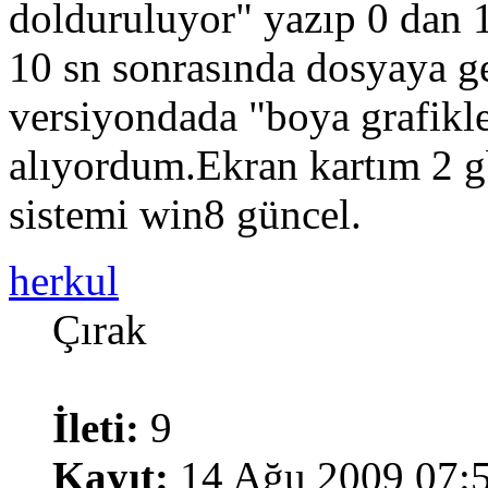
dolduruluyor" yazıp 0 dan 1
10 sn sonrasında dosyaya g
versiyondada "boya grafikle
alıyordum.Ekran kartım 2 g
sistemi win8 güncel.
herkul
Çırak
İleti:
9
Kayıt:
14 Ağu 2009 07: