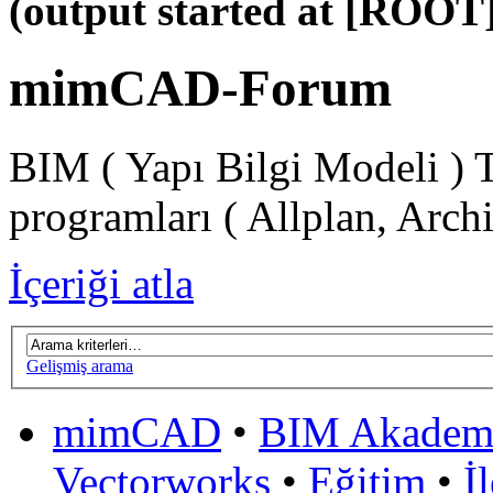
(output started at [ROOT]
mimCAD-Forum
BIM ( Yapı Bilgi Modeli ) 
programları ( Allplan, Arch
İçeriği atla
Gelişmiş arama
mimCAD
•
BIM Akadem
Vectorworks
•
Eğitim
•
İ