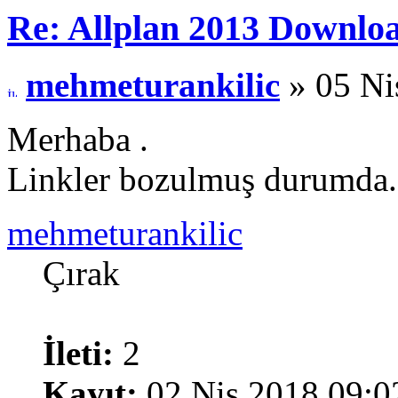
Re: Allplan 2013 Downlo
mehmeturankilic
» 05 Ni
Merhaba .
Linkler bozulmuş durumda. 
mehmeturankilic
Çırak
İleti:
2
Kayıt:
02 Nis 2018 09:0