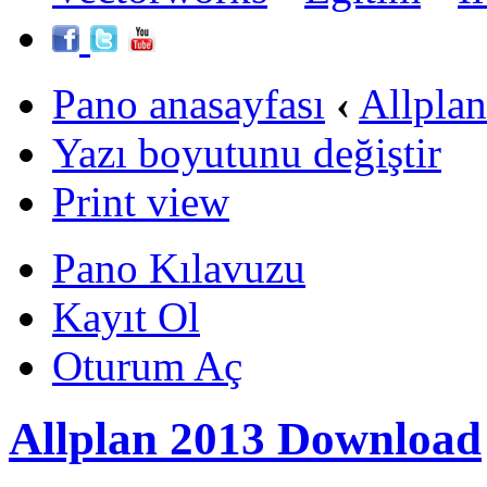
Pano anasayfası
‹
Allpla
Yazı boyutunu değiştir
Print view
Pano Kılavuzu
Kayıt Ol
Oturum Aç
Allplan 2013 Download