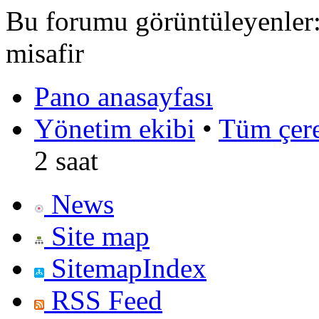
Bu forumu görüntüleyenler: 
misafir
Pano anasayfası
Yönetim ekibi
•
Tüm çerez
2 saat
News
Site map
SitemapIndex
RSS Feed