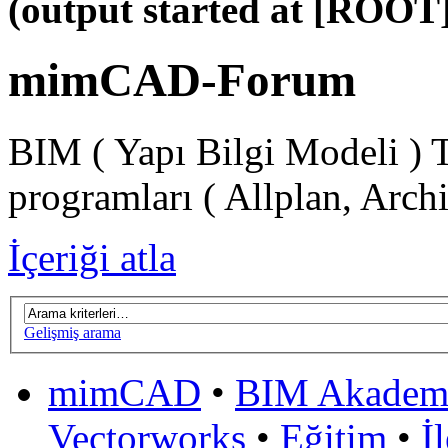
(output started at [ROOT]
mimCAD-Forum
BIM ( Yapı Bilgi Modeli ) 
programları ( Allplan, Arch
İçeriği atla
Gelişmiş arama
mimCAD
•
BIM Akadem
Vectorworks
•
Eğitim
•
İ