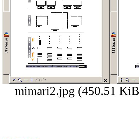
mimari2.jpg (450.51 KiB