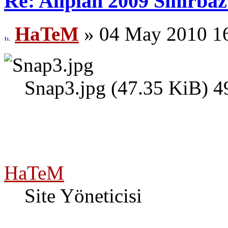
Re: Allplan 2009 Sihirba
HaTeM
» 04 May 2010 1
Snap3.jpg (47.35 KiB) 4
HaTeM
Site Yöneticisi