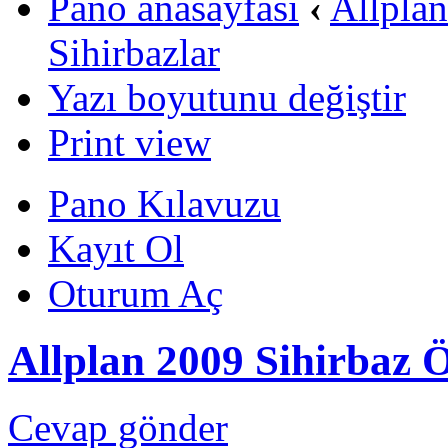
Pano anasayfası
‹
Allpla
Sihirbazlar
Yazı boyutunu değiştir
Print view
Pano Kılavuzu
Kayıt Ol
Oturum Aç
Allplan 2009 Sihirbaz 
Cevap gönder