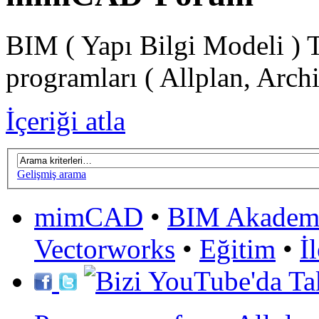
BIM ( Yapı Bilgi Modeli ) 
programları ( Allplan, Arch
İçeriği atla
Gelişmiş arama
mimCAD
•
BIM Akadem
Vectorworks
•
Eğitim
•
İ