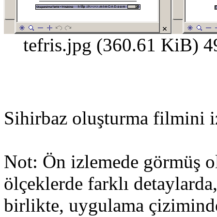
tefris.jpg (360.61 KiB) 
Sihirbaz oluşturma filmini i
Not: Ön izlemede görmüş old
ölçeklerde farklı detaylard
birlikte, uygulama çiziminde