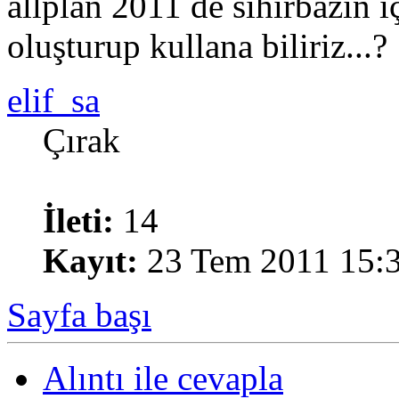
allplan 2011 de sihirbazın i
oluşturup kullana biliriz...?
elif_sa
Çırak
İleti:
14
Kayıt:
23 Tem 2011 15:
Sayfa başı
Alıntı ile cevapla