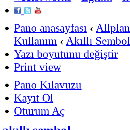
Pano anasayfası
‹
Allpla
Kullanım
‹
Akıllı Sembo
Yazı boyutunu değiştir
Print view
Pano Kılavuzu
Kayıt Ol
Oturum Aç