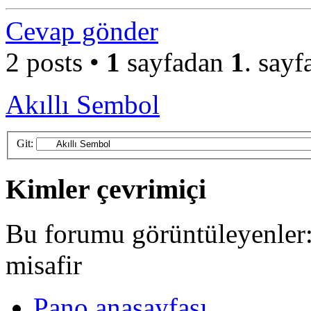
Cevap gönder
2 posts •
1
sayfadan
1
. sayf
Akıllı Sembol
Git:
Kimler çevrimiçi
Bu forumu görüntüleyenler: 
misafir
Pano anasayfası