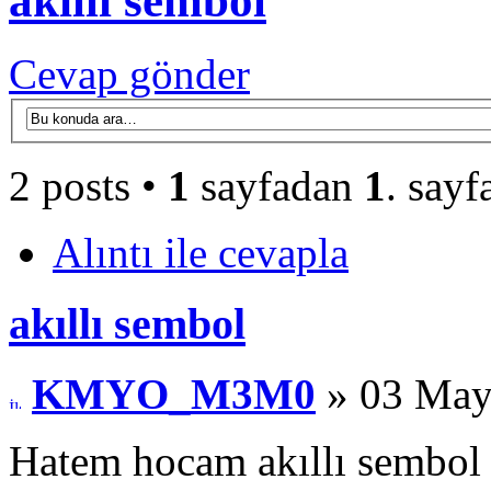
akıllı sembol
Cevap gönder
2 posts •
1
sayfadan
1
. sayf
Alıntı ile cevapla
akıllı sembol
KMYO_M3M0
» 03 May
Hatem hocam akıllı sembol o