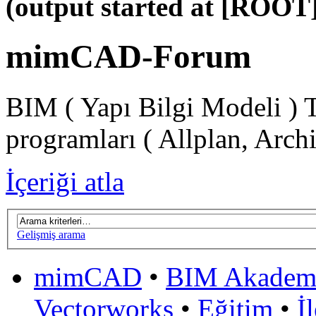
(output started at [ROOT]
mimCAD-Forum
BIM ( Yapı Bilgi Modeli ) 
programları ( Allplan, Arch
İçeriği atla
Gelişmiş arama
mimCAD
•
BIM Akadem
Vectorworks
•
Eğitim
•
İ