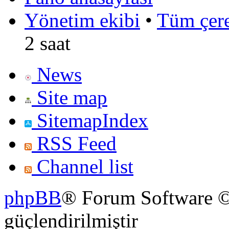
Yönetim ekibi
•
Tüm çerez
2 saat
News
Site map
SitemapIndex
RSS Feed
Channel list
phpBB
® Forum Software ©
güçlendirilmiştir