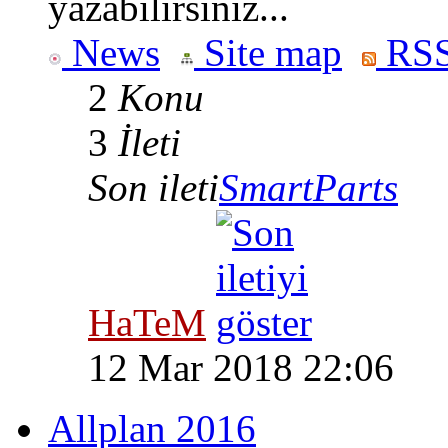
yazabilirsiniz...
News
Site map
RSS
2
Konu
3
İleti
Son ileti
SmartParts
HaTeM
12 Mar 2018 22:06
Allplan 2016