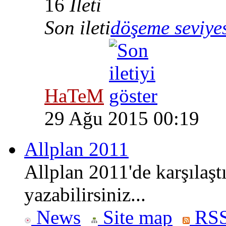
16
İleti
Son ileti
döşeme seviye
HaTeM
29 Ağu 2015 00:19
Allplan 2011
Allplan 2011'de karşılaşt
yazabilirsiniz...
News
Site map
RSS