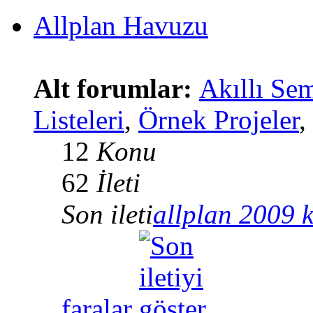
Allplan Havuzu
Alt forumlar:
Akıllı Se
Listeleri
,
Örnek Projeler
,
12
Konu
62
İleti
Son ileti
allplan 2009 
faralar