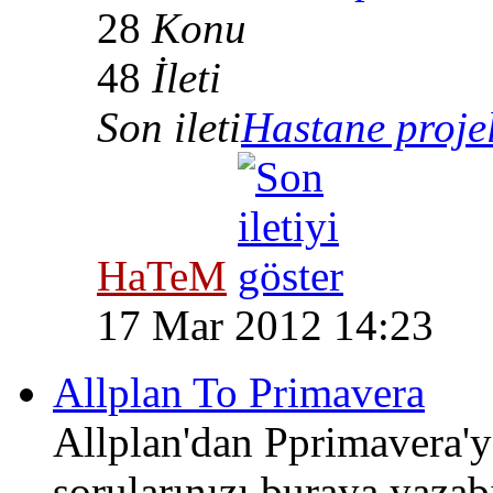
28
Konu
48
İleti
Son ileti
Hastane projele
HaTeM
17 Mar 2012 14:23
Allplan To Primavera
Allplan'dan Pprimavera'ya
sorularınızı buraya yazabi