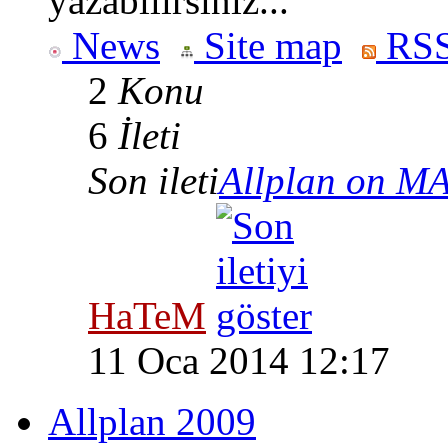
yazabilirsiniz...
News
Site map
RSS
2
Konu
6
İleti
Son ileti
Allplan on M
HaTeM
11 Oca 2014 12:17
Allplan 2009