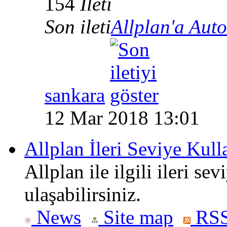
154
İleti
Son ileti
Allplan'a Aut
sankara
12 Mar 2018 13:01
Allplan İleri Seviye Kul
Allplan ile ilgili ileri se
ulaşabilirsiniz.
News
Site map
RSS