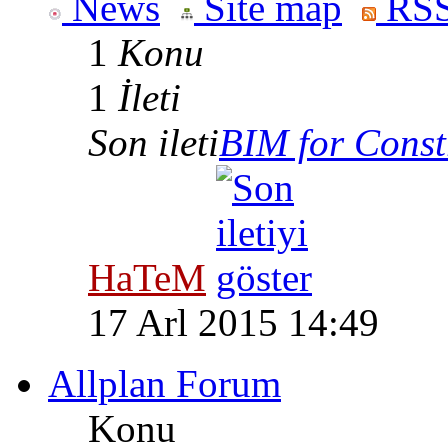
News
Site map
RSS
1
Konu
1
İleti
Son ileti
BIM for Constr
HaTeM
17 Arl 2015 14:49
Allplan Forum
Konu