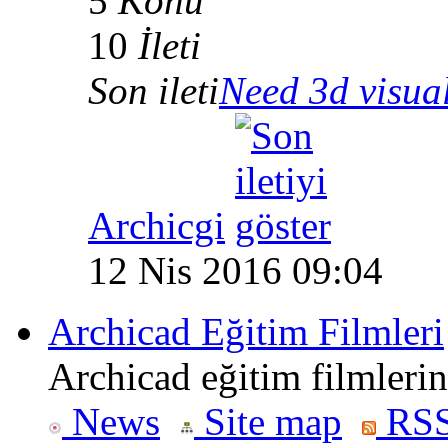
5
Konu
10
İleti
Son ileti
Need 3d visual
Archicgi
12 Nis 2016 09:04
Archicad Eğitim Filmleri
Archicad eğitim filmlerin
News
Site map
RSS