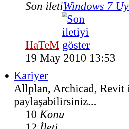
Son ileti
Windows 7 Uyu
HaTeM
19 May 2010 13:53
Kariyer
Allplan, Archicad, Revit il
paylaşabilirsiniz...
10
Konu
12
İleti