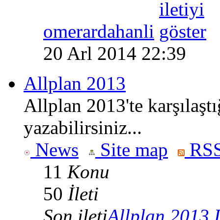
omerardahanli
20 Arl 2014 22:39
Allplan 2013
Allplan 2013'te karşılaşt
yazabilirsiniz...
News
Site map
RSS
11
Konu
50
İleti
Son ileti
Allplan 2013