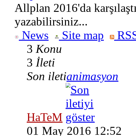
Allplan 2016'da karşılaşt
yazabilirsiniz...
News
Site map
RSS
3
Konu
3
İleti
Son ileti
animasyon
HaTeM
01 May 2016 12:52