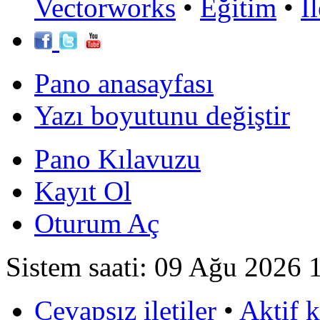
Vectorworks
•
Eğitim
•
İ
Pano anasayfası
Yazı boyutunu değiştir
Pano Kılavuzu
Kayıt Ol
Oturum Aç
Sistem saati: 09 Ağu 2026 
Cevapsız iletiler
•
Aktif 