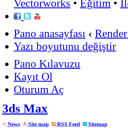
Vectorworks
•
Eğitim
•
İ
Pano anasayfası
‹
Render
Yazı boyutunu değiştir
Pano Kılavuzu
Kayıt Ol
Oturum Aç
3ds Max
News
Site map
RSS Feed
Sitemap