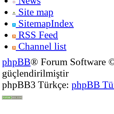
News
Site map
SitemapIndex
RSS Feed
Channel list
phpBB
® Forum Software ©
güçlendirilmiştir
phpBB3 Türkçe:
phpBB Tü