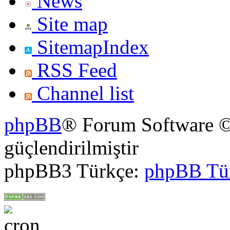
News
Site map
SitemapIndex
RSS Feed
Channel list
phpBB
® Forum Software ©
güçlendirilmiştir
phpBB3 Türkçe:
phpBB Tü