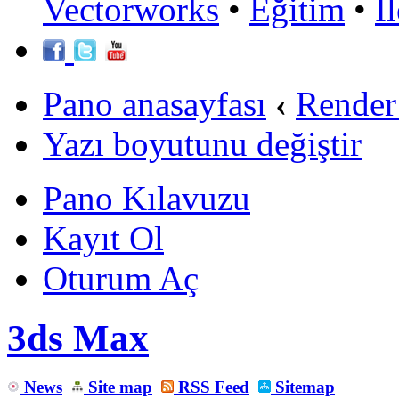
Vectorworks
•
Eğitim
•
İ
Pano anasayfası
‹
Render
Yazı boyutunu değiştir
Pano Kılavuzu
Kayıt Ol
Oturum Aç
3ds Max
News
Site map
RSS Feed
Sitemap